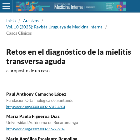
Inicio
/
Archivos
/
Vol. 10 (2025): Revista Uruguaya de Medicina Interna
/
Casos Clinicos
Retos en el diagnóstico de la mielitis
transversa aguda
a propósito de un caso
Paul Anthony Camacho López
Fundación Oftalmológica de Santander
https://orcid.org/0000-0002-6312-4604
Maria Paula Figueroa Díaz
Universidad Autónoma de Bucaramanga
https://orcid.org/0009-0002-1622-6816
María Angélica Escalante Remolina