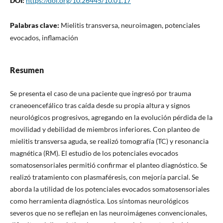
DOI:
https://doi.org/10.26445/10.01.17
Palabras clave:
Mielitis transversa, neuroimagen, potenciales
evocados, inflamación
Resumen
Se presenta el caso de una paciente que ingresó por trauma
craneoencefálico tras caída desde su propia altura y signos
neurológicos progresivos, agregando en la evolución pérdida de la
movilidad y debilidad de miembros inferiores. Con planteo de
mielitis transversa aguda, se realizó tomografía (TC) y resonancia
magnética (RM). El estudio de los potenciales evocados
somatosensoriales permitió confirmar el planteo diagnóstico. Se
realizó tratamiento con plasmaféresis, con mejoría parcial. Se
aborda la utilidad de los potenciales evocados somatosensoriales
como herramienta diagnóstica. Los síntomas neurológicos
severos que no se reflejan en las neuroimágenes convencionales,