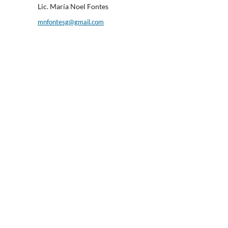
Lic. María Noel Fontes
mnfontesg@gmail.com