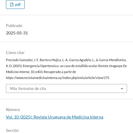
pdf
Publicado
2025-05-31
Cómo citar
Preciado Gonzalez, J. F., Barrera Mujica, L. A., García Agudelo, L., & García Mendivelso,
K. D. (2025). Emergencia hipertensiva: un caso de estallido ocular.
Revista Uruguaya De
Medicina Interna
,
10
, e403. Recuperado a partir de
https://www.revistamedicinainterna.uy/index.php/smiu/article/view/275
Más formatos de cita
Número
Vol. 10 (2025): Revista Uruguaya de Medicina Interna
Sección