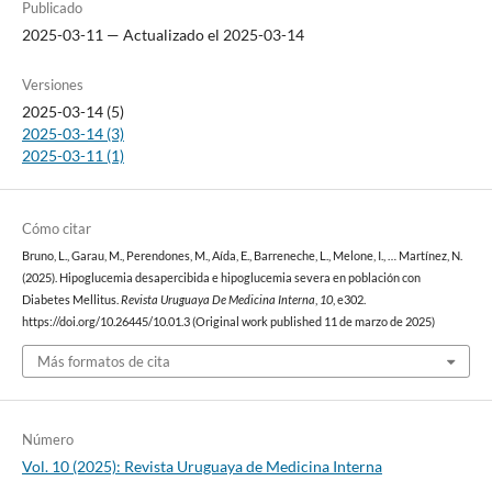
Publicado
2025-03-11 — Actualizado el 2025-03-14
Versiones
2025-03-14 (5)
2025-03-14 (3)
2025-03-11 (1)
Cómo citar
Bruno, L., Garau, M., Perendones, M., Aída, E., Barreneche, L., Melone, I., … Martínez, N.
(2025). Hipoglucemia desapercibida e hipoglucemia severa en población con
Diabetes Mellitus.
Revista Uruguaya De Medicina Interna
,
10
, e302.
https://doi.org/10.26445/10.01.3 (Original work published 11 de marzo de 2025)
Más formatos de cita
Número
Vol. 10 (2025): Revista Uruguaya de Medicina Interna